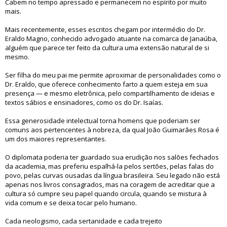
Cabem no tempo apressado e permanecem no espírito por muito
mais.
Mais recentemente, esses escritos chegam por intermédio do Dr.
Eraldo Magno, conhecido advogado atuante na comarca de Janaúba,
alguém que parece ter feito da cultura uma extensão natural de si
mesmo.
Ser filha do meu pai me permite aproximar de personalidades como o
Dr. Eraldo, que oferece conhecimento farto a quem esteja em sua
presença — e mesmo eletrônica, pelo compartilhamento de ideias e
textos sábios e ensinadores, como os do Dr. Isaías.
Essa generosidade intelectual torna homens que poderiam ser
comuns aos pertencentes à nobreza, da qual João Guimarães Rosa é
um dos maiores representantes.
O diplomata poderia ter guardado sua erudição nos salões fechados
da academia, mas preferiu espalhá-la pelos sertões, pelas falas do
povo, pelas curvas ousadas da língua brasileira. Seu legado não está
apenas nos livros consagrados, mas na coragem de acreditar que a
cultura só cumpre seu papel quando circula, quando se mistura à
vida comum e se deixa tocar pelo humano.
Cada neologismo, cada sertanidade e cada trejeito