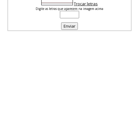
Trocar letras
Digite as letras que aparecem na imagem acima