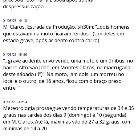
despressurização
01/08/26 - 9h48
M. Claros, Estrada da Produção, 5h30m: "...dois homens
que estavam na moto ficaram feridos". (Um deles em
estado grave, após acidente contra carro)
01/08/26 - 8h56
"...grave acidente envolvendo uma moto e um ônibus, no
bairro Alto São João, em Montes Claros, na madrugada
deste sábado (1º)". Na moto, iam dois: um morreu no
local e o outro, de 16 anos, ficou com o braço preso
entre..."
01/08/26 - 6h54
Meteorologia prossegue vendo temperaturas de 34 e 35
graus nas tardes dos dias 9 (domingo) e 10 (segunda),
em M. Claros. Até lá, máximas vão de 27 a 32 graus, com
mínimas de 14 a 20