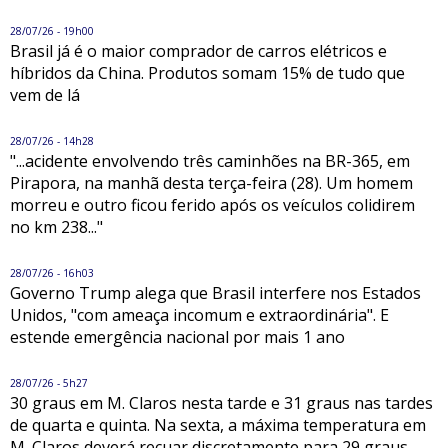
28/07/26 - 19h00
Brasil já é o maior comprador de carros elétricos e
híbridos da China. Produtos somam 15% de tudo que
vem de lá
28/07/26 - 14h28
"...acidente envolvendo três caminhões na BR-365, em
Pirapora, na manhã desta terça-feira (28). Um homem
morreu e outro ficou ferido após os veículos colidirem
no km 238..."
28/07/26 - 16h03
Governo Trump alega que Brasil interfere nos Estados
Unidos, "com ameaça incomum e extraordinária". E
estende emergência nacional por mais 1 ano
28/07/26 - 5h27
30 graus em M. Claros nesta tarde e 31 graus nas tardes
de quarta e quinta. Na sexta, a máxima temperatura em
M. Claros deverá recuar discretamente para 29 graus,