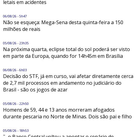
letais em acidentes
06/08/26 - 5h47
Não se esqueça: Mega-Sena desta quinta-feira a 150
milhões de reais
05/08/26 - 23h35
Na próxima quarta, eclipse total do sol poderá ser visto
em parte da Europa, quando for 14h45m em Brasília
06/08/26 - 6h03
Decisão do STF, já em curso, vai afetar diretamente cerca
de 2,7 mil processos em andamento no judiciário do
Brasil - são os jogos de azar
05/08/26 - 22h50
Homens de 59, 44 e 13 anos morreram afogados
durante pescaria no Norte de Minas. Dois são pai e filho
05/08/26 - 18h53
˜...o Banco Central voltou a apontar o cenário de