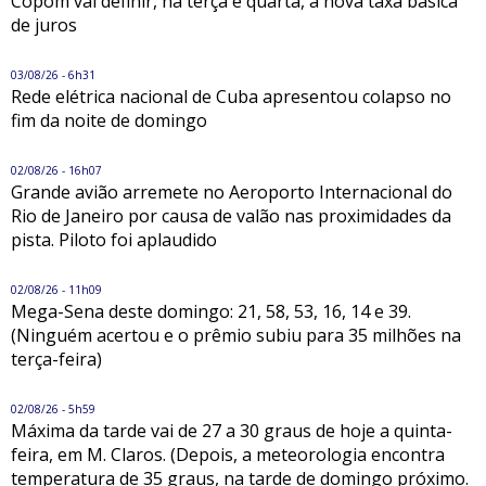
Copom vai definir, na terça e quarta, a nova taxa básica
de juros
03/08/26 - 6h31
Rede elétrica nacional de Cuba apresentou colapso no
fim da noite de domingo
02/08/26 - 16h07
Grande avião arremete no Aeroporto Internacional do
Rio de Janeiro por causa de valão nas proximidades da
pista. Piloto foi aplaudido
02/08/26 - 11h09
Mega-Sena deste domingo: 21, 58, 53, 16, 14 e 39.
(Ninguém acertou e o prêmio subiu para 35 milhões na
terça-feira)
02/08/26 - 5h59
Máxima da tarde vai de 27 a 30 graus de hoje a quinta-
feira, em M. Claros. (Depois, a meteorologia encontra
temperatura de 35 graus, na tarde de domingo próximo.