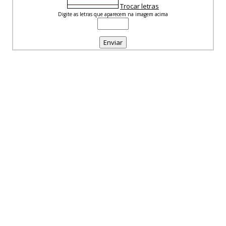
Trocar letras
Digite as letras que aparecem na imagem acima