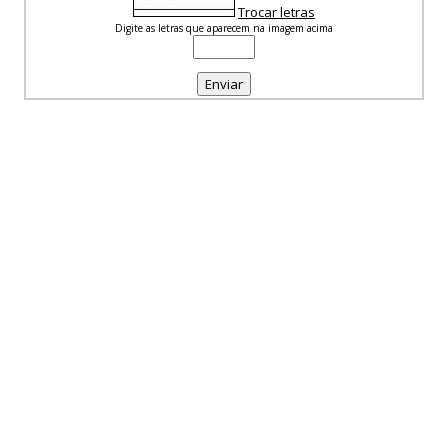
Trocar letras
Digite as letras que aparecem na imagem acima