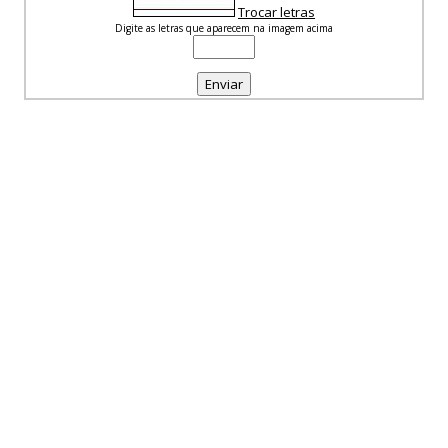
Trocar letras
Digite as letras que aparecem na imagem acima