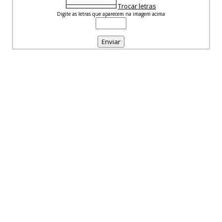
Trocar letras
Digite as letras que aparecem na imagem acima