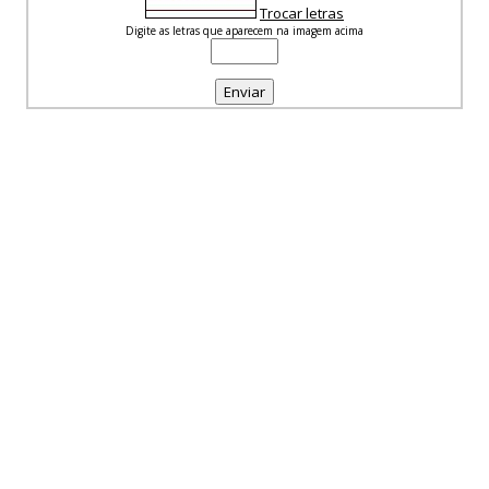
Trocar letras
Digite as letras que aparecem na imagem acima