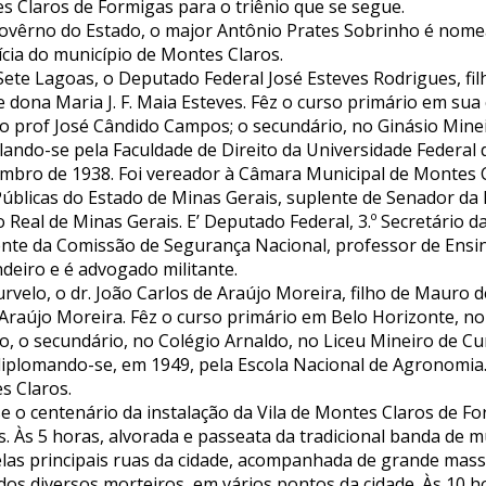
 Claros de Formigas para o triênio que se segue.
Govêrno do Estado, o major Antônio Prates Sobrinho é nom
cia do município de Montes Claros.
ete Lagoas, o Deputado Federal José Esteves Rodrigues, fil
 dona Maria J. F. Maia Esteves. Fêz o curso primário em sua 
lo prof José Cândido Campos; o secundário, no Ginásio Minei
ando-se pela Faculdade de Direito da Universidade Federal 
embro de 1938. Foi vereador à Câmara Municipal de Montes C
úblicas do Estado de Minas Gerais, suplente de Senador da 
 Real de Minas Gerais. E’ Deputado Federal, 3.º Secretário 
nte da Comissão de Segurança Nacional, professor de Ensi
ndeiro e é advogado militante.
rvelo, o dr. João Carlos de Araújo Moreira, filho de Mauro 
Araújo Moreira. Fêz o curso primário em Belo Horizonte, no
, o secundário, no Colégio Arnaldo, no Liceu Mineiro de Cu
diplomando-se, em 1949, pela Escola Nacional de Agronomia.
s Claros.
 o centenário da instalação da Vila de Montes Claros de Fo
s. Às 5 horas, alvorada e passeata da tradicional banda de 
las principais ruas da cidade, acompanhada de grande mass
dos diversos morteiros, em vários pontos da cidade. Às 10 h