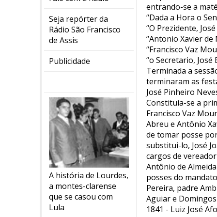
entrando-se a maté
“Dada a Hora o Sen
Seja repórter da
“O Prezidente, Jos
Rádio São Francisco
“Antonio Xavier d
de Assis
“Francisco Vaz Mo
“o Secretario, José
Publicidade
Terminada a sessão,
terminaram as festa
José Pinheiro Neves
Constituía-se a pri
Francisco Vaz Mour
Abreu e Antônio Xa
de tomar posse por
substitui-lo, José
cargos de vereador 
Antônio de Almeida
A história de Lourdes,
posses do mandato 
a montes-clarense
Pereira, padre Amb
que se casou com
Aguiar e Domingos 
Lula
1841 - Luiz José A