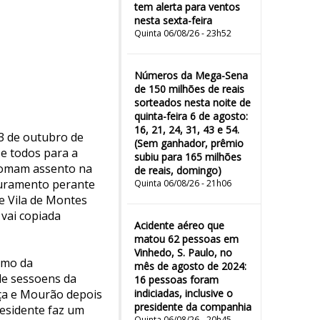
tem alerta para ventos
nesta sexta-feira
Quinta 06/08/26 - 23h52
Números da Mega-Sena
de 150 milhões de reais
sorteados nesta noite de
quinta-feira 6 de agosto:
16, 21, 24, 31, 43 e 54.
13 de outubro de
(Sem ganhador, prêmio
se todos para a
subiu para 165 milhões
 Tomam assento na
de reais, domingo)
 juramento perante
Quinta 06/08/26 - 21h06
e Vila de Montes
 vai copiada
Acidente aéreo que
matou 62 pessoas em
Vinhedo, S. Paulo, no
cimo da
mês de agosto de 2024:
de sessoens da
16 pessoas foram
nça e Mourão depois
indiciadas, inclusive o
presidente da companhia
residente faz um
Quinta 06/08/26 - 20h45