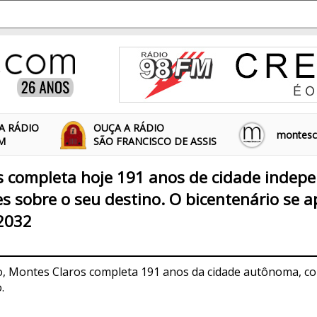
A RÁDIO
OUÇA A RÁDIO
montescl
FM
SÃO FRANCISCO DE ASSIS
s completa hoje 191 anos de cidade indep
s sobre o seu destino. O bicentenário se a
 2032
5
o, Montes Claros completa 191 anos da cidade autônoma, c
.