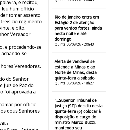
alavra, e recitou,
leu hum officio
oder tomar assento
Rio de Janeiro entra em
treis cio regimento
Estágio 2 de atenção
nte, e oito.
para ventos fortes, ainda
nesta noite e até
enhor Vereador
domingo
Quinta 06/08/26 - 20h43
do, e procedendo-se
ue achando-se
Alerta de vendaval se
nhores Vereadores,
estende a Minas e ao
Norte de Minas, desta
quinta-feira a sábado
cio do Senhor
Quinta 06/08/26 - 18h27
 Juiz de Paz do
io foi aprovada a
"...Superior Tribunal de
hamar por officio
Justiça (STJ) decidiu nesta
 dos dous Senhores
quinta-feira (6) colocar à
disposição o cargo do
ministro Marco Buzzi,
lla.
mantendo seu