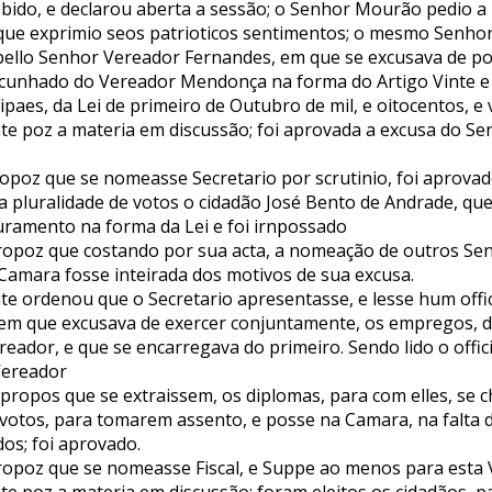
ido, e declarou aberta a sessão; o Senhor Mourão pedio a p
que exprimio seos patrioticos sentimentos; o mesmo Senhor 
 pello Senhor Vereador Fernandes, em que se excusava de p
cunhado do Vereador Mendonça na forma do Artigo Vinte e 
aes, da Lei de primeiro de Outubro de mil, e oitocentos, e vi
te poz a materia em discussão; foi aprovada a excusa do S
ropoz que se nomeasse Secretario por scrutinio, foi aprova
 a pluralidade de votos o cidadão José Bento de Andrade, q
uramento na forma da Lei e foi irnpossado
opoz que costando por sua acta, a nomeação de outros Se
 Camara fosse inteirada dos motivos de sua excusa.
te ordenou que o Secretario apresentasse, e lesse hum offi
 em que excusava de exercer conjuntamente, os empregos, de
reador, e que se encarregava do primeiro. Sendo lido o offic
Vereador
ropos que se extraissem, os diplomas, para com elles, se c
votos, para tomarem assento, e posse na Camara, na falta
os; foi aprovado.
opoz que se nomeasse Fiscal, e Suppe ao menos para esta Vi