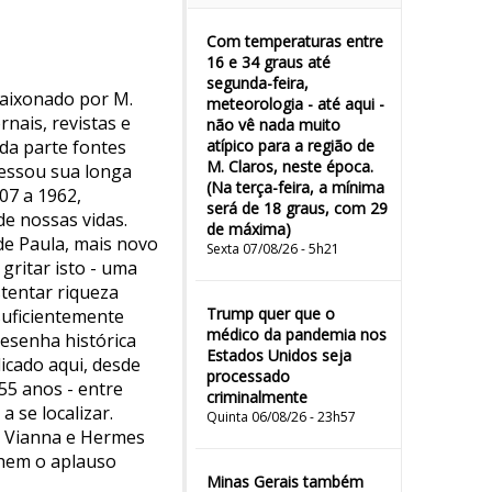
Com temperaturas entre
16 e 34 graus até
segunda-feira,
paixonado por M.
meteorologia - até aqui -
rnais, revistas e
não vê nada muito
da parte fontes
atípico para a região de
M. Claros, neste época.
cessou sua longa
(Na terça-feira, a mínima
07 a 1962,
será de 18 graus, com 29
de nossas vidas.
de máxima)
de Paula, mais novo
Sexta 07/08/26 - 5h21
 gritar isto - uma
stentar riqueza
Trump quer que o
 suficientemente
médico da pandemia nos
resenha histórica
Estados Unidos seja
icado aqui, desde
processado
55 anos - entre
criminalmente
a se localizar.
Quinta 06/08/26 - 23h57
on Vianna e Hermes
lhem o aplauso
Minas Gerais também