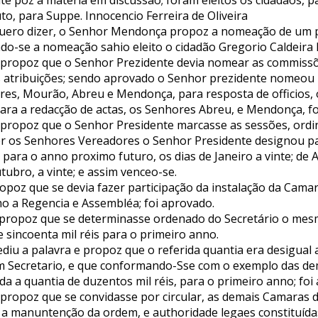
e poz a materia em discussão; foram eleitos os cidadãos, pa
uto, para Suppe. Innocencio Ferreira de Oliveira
quero dizer, o Senhor Mendonça propoz a nomeação de um p
do-se a nomeação sahio eleito o cidadão Gregorio Caldeira 
propoz que o Senhor Prezidente devia nomear as commissõ
 atribuições; sendo aprovado o Senhor prezidente nomeou 
res, Mourão, Abreu e Mendonça, para resposta de officios,
ara a redacção de actas, os Senhores Abreu, e Mendonça, fo
ropoz que o Senhor Presidente marcasse as sessões, ordin
 os Senhores Vereadores o Senhor Presidente designou pa
para o anno proximo futuro, os dias de Janeiro a vinte; de Ab
utubro, a vinte; e assim venceo-se.
ropoz que se devia fazer participação da instalação da Cam
mo a Regencia e Assembléa; foi aprovado.
propoz que se determinasse ordenado do Secretário o mes
e sincoenta mil réis para o primeiro anno.
iu a palavra e propoz que o referida quantia era desigual 
m Secretario, e que conformando-Sse com o exemplo das d
a a quantia de duzentos mil réis, para o primeiro anno; foi
ropoz que se convidasse por circular, as demais Camaras 
a manuntenção da ordem, e authoridade legaes constituídas 