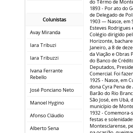
do Têrmo de Montes
1893 - Por ato do 
de Delegado de Polí
Colunistas
1903 — Nasce, em S
Esteves Rodrigues e
Avay Miranda
Colégio dirigido pe
Horizonte, bacharel
Iara Tribuzi
Janeiro, a 8 de dez
da Viação e Obras P
Iara Tribuzzi
do Banco de Crédito
Deputados, Preside
Ivana Ferrante
Comercial. Foi faze
Rebello
1925 - Nasce, em Cu
dona Cyra Pena de 
José Ponciano Neto
Barão do Rio Branco
São José, em Ubá, 
Manoel Hygino
município de Monte
1932 - Comemora-se
Afonso Cláudio
festas e solenidade
Montesclarense, pe
Alberto Sena
na ocasião, queima