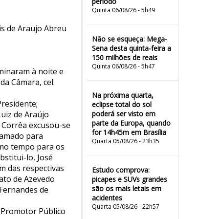
período
Quinta 06/08/26 - 5h49
is de Araujo Abreu
Não se esqueça: Mega-
Sena desta quinta-feira a
150 milhões de reais
Quinta 06/08/26 - 5h47
uminaram à noite e
da Câmara, cel.
Na próxima quarta,
Presidente;
eclipse total do sol
uiz de Araújo
poderá ser visto em
parte da Europa, quando
a Corrêa excusou-se
for 14h45m em Brasília
hamado para
Quarta 05/08/26 - 23h35
esmo tempo para os
stitui-lo, José
m das respectivas
Estudo comprova:
rato de Azevedo
picapes e SUVs grandes
são os mais letais em
 Fernandes de
acidentes
Quarta 05/08/26 - 22h57
 Promotor Público