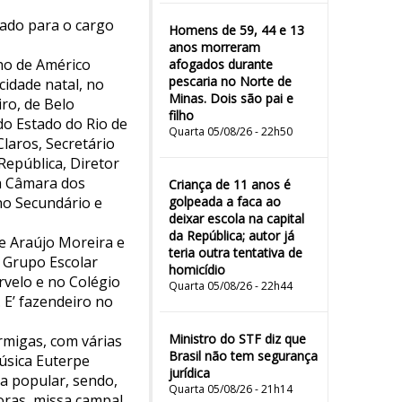
eado para o cargo
Homens de 59, 44 e 13
anos morreram
ho de Américo
afogados durante
pescaria no Norte de
cidade natal, no
Minas. Dois são pai e
ro, de Belo
filho
do Estado do Rio de
Quarta 05/08/26 - 22h50
laros, Secretário
República, Diretor
da Câmara dos
Criança de 11 anos é
no Secundário e
golpeada a faca ao
deixar escola na capital
da República; autor já
de Araújo Moreira e
teria outra tentativa de
 Grupo Escolar
homicídio
rvelo e no Colégio
Quarta 05/08/26 - 22h44
 E’ fazendeiro no
Ministro do STF diz que
rmigas, com várias
Brasil não tem segurança
música Euterpe
jurídica
a popular, sendo,
Quarta 05/08/26 - 21h14
oras, missa campal