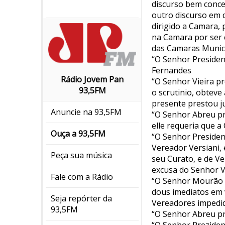
discurso bem conceb
outro discurso em 
dirigido a Camara,
na Camara por ser 
das Camaras Municip
“O Senhor Presiden
Fernandes
Rádio Jovem Pan
“O Senhor Vieira p
93,5FM
o scrutinio, obteve
presente prestou j
Anuncie na 93,5FM
“O Senhor Abreu pr
elle requeria que a
Ouça a 93,5FM
“O Senhor Presiden
Vereador Versiani,
Peça sua música
seu Curato, e de Ve
excusa do Senhor 
Fale com a Rádio
“O Senhor Mourão p
dous imediatos em 
Seja repórter da
Vereadores impedid
93,5FM
“O Senhor Abreu pr