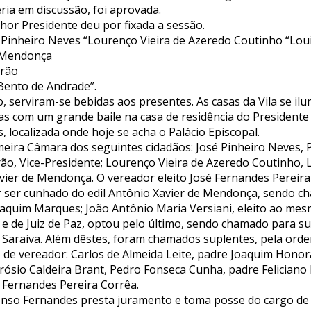
ria em discussão, foi aprovada.
hor Presidente deu por fixada a sessão.
é Pinheiro Neves “Lourenço Vieira de Azeredo Coutinho “Lou
e Mendonça
urão
 Bento de Andrade”.
 serviram-se bebidas aos presentes. As casas da Vila se il
s com um grande baile na casa de residência do Presidente 
, localizada onde hoje se acha o Palácio Episcopal.
meira Câmara dos seguintes cidadãos: José Pinheiro Neves, 
ão, Vice-Presidente; Lourenço Vieira de Azeredo Coutinho, L
vier de Mendonça. O vereador eleito José Fernandes Pereir
 ser cunhado do edil Antônio Xavier de Mendonça, sendo c
 Joaquim Marques; João Antônio Maria Versiani, eleito ao m
e de Juiz de Paz, optou pelo último, sendo chamado para sub
 Saraiva. Além dêstes, foram chamados suplentes, pela orde
de vereador: Carlos de Almeida Leite, padre Joaquim Hono
rósio Caldeira Brant, Pedro Fonseca Cunha, padre Feliciano
Fernandes Pereira Corrêa.
fonso Fernandes presta juramento e toma posse do cargo de