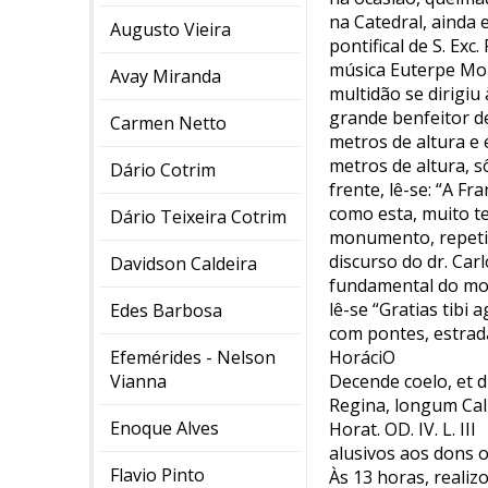
na Catedral, ainda 
Augusto Vieira
pontifical de S. Ex
música Euterpe Mon
Avay Miranda
multidão se dirigiu
grande benfeitor de
Carmen Netto
metros de altura e 
metros de altura, s
Dário Cotrim
frente, lê-se: “A Fr
como esta, muito t
Dário Teixeira Cotrim
monumento, repetir
discurso do dr. Ca
Davidson Caldeira
fundamental do mon
lê-se “Gratias tibi
Edes Barbosa
com pontes, estrada
Efemérides - Nelson
HoráciO
Vianna
Decende coelo, et di
Regina, longum Cal
Enoque Alves
Horat. OD. IV. L. III
alusivos aos dons 
Flavio Pinto
Às 13 horas, realiz