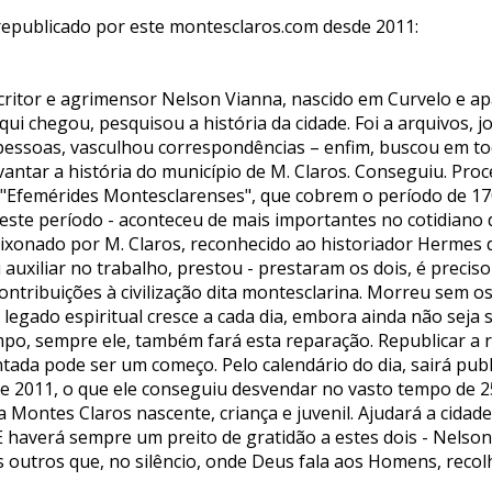
 republicado por este montesclaros.com desde 2011:
critor e agrimensor Nelson Vianna, nascido em Curvelo e a
ui chegou, pesquisou a história da cidade. Foi a arquivos, jo
u pessoas, vasculhou correspondências – enfim, buscou em to
antar a história do município de M. Claros. Conseguiu. Pro
 "Efemérides Montesclarenses", que cobrem o período de 17
este período - aconteceu de mais importantes no cotidiano 
ixonado por M. Claros, reconhecido ao historiador Hermes 
 auxiliar no trabalho, prestou - prestaram os dois, é preciso
ontribuições à civilização dita montesclarina. Morreu sem o
 legado espiritual cresce a cada dia, embora ainda não seja
mpo, sempre ele, também fará esta reparação. Republicar a 
ada pode ser um começo. Pelo calendário do dia, sairá publ
de 2011, o que ele conseguiu desvendar no vasto tempo de 2
 Montes Claros nascente, criança e juvenil. Ajudará a cidade 
 E haverá sempre um preito de gratidão a estes dois - Nels
os outros que, no silêncio, onde Deus fala aos Homens, reco