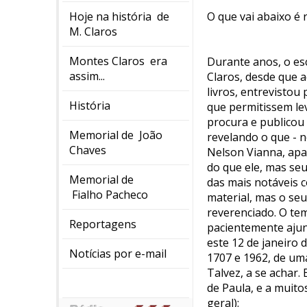
Hoje na história de
O que vai abaixo é
M. Claros
Montes Claros era
Durante anos, o es
assim...
Claros, desde que aq
livros, entrevisto
História
que permitissem lev
procura e publicou
Memorial de João
revelando o que - n
Chaves
Nelson Vianna, apa
do que ele, mas seu
Memorial de
das mais notáveis c
Fialho Pacheco
material, mas o seu
reverenciado. O te
Reportagens
pacientemente ajunt
este 12 de janeiro 
Notícias por e-mail
1707 e 1962, de uma
Talvez, a se achar.
de Paula, e a muit
geral):