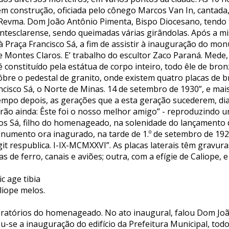
em construção, oficiada pelo cônego Marcos Van In, cantada,
c. Revma. Dom João Antônio Pimenta, Bispo Diocesano, tendo
tesclarense, sendo queimadas várias girândolas. Após a mi
 à Praça Francisco Sá, a fim de assistir à inauguração do m
 Montes Claros. E’ trabalho do escultor Zaco Paraná. Mede, 
é constituído pela estátua de corpo inteiro, todo êle de bro
ôbre o pedestal de granito, onde existem quatro placas de 
ancisco Sá, o Norte de Minas. 14 de setembro de 1930”, e mais
empo depois, as gerações que a esta geração sucederem, di
ão ainda: Êste foi o nosso melhor amigo” - reproduzindo u
rlos Sá, filho do homenageado, na solenidade do lançamento
umento ora inagurado, na tarde de 1.º de setembro de 192
 agit respublica. I-IX-MCMXXVI”. As placas laterais têm gravu
s de ferro, canais e aviões; outra, com a efígie de Caliope, e
c age tibia
liope melos.
oratórios do homenageado. No ato inaugural, falou Dom Jo
ou-se a inauguração do edifício da Prefeitura Municipal, to