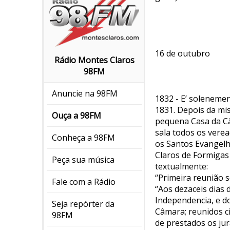
16 de outubro
Rádio Montes Claros
98FM
Anuncie na 98FM
1832 - E’ solenemen
1831. Depois da mi
Ouça a 98FM
pequena Casa da Câ
sala todos os verea
Conheça a 98FM
os Santos Evangelh
Claros de Formigas 
Peça sua música
textualmente:
“Primeira reunião s
Fale com a Rádio
“Aos dezaceis dias 
Independencia, e d
Seja repórter da
Câmara; reunidos c
98FM
de prestados os ju