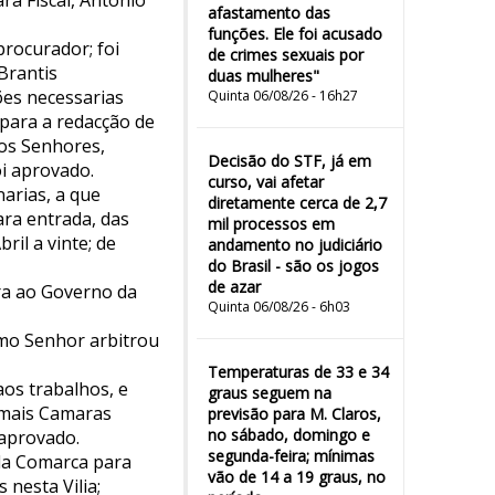
ra Fiscal, Antonio
afastamento das
funções. Ele foi acusado
rocurador; foi
de crimes sexuais por
Brantis
duas mulheres"
es necessarias
Quinta 06/08/26 - 16h27
para a redacção de
 os Senhores,
Decisão do STF, já em
i aprovado.
curso, vai afetar
arias, a que
diretamente cerca de 2,7
ra entrada, das
mil processos em
ril a vinte; de
andamento no judiciário
do Brasil - são os jogos
de azar
ara ao Governo da
Quinta 06/08/26 - 6h03
mo Senhor arbitrou
Temperaturas de 33 e 34
aos trabalhos, e
graus seguem na
emais Camaras
previsão para M. Claros,
no sábado, domingo e
 aprovado.
segunda-feira; mínimas
da Comarca para
vão de 14 a 19 graus, no
nesta Vilia;