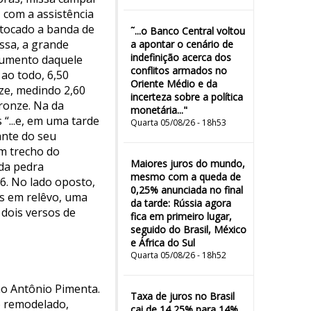
 com a assistência
 tocado a banda de
˜...o Banco Central voltou
ssa, a grande
a apontar o cenário de
indefinição acerca dos
onumento daquele
conflitos armados no
ao todo, 6,50
Oriente Médio e da
nze, medindo 2,60
incerteza sobre a política
bronze. Na da
monetária..."
 “...e, em uma tarde
Quarta 05/08/26 - 18h53
ante do seu
m trecho do
Maiores juros do mundo,
 da pedra
mesmo com a queda de
6. No lado oposto,
0,25% anunciada no final
ras em relêvo, uma
da tarde: Rússia agora
 dois versos de
fica em primeiro lugar,
seguido do Brasil, México
e África do Sul
Quarta 05/08/26 - 18h52
ão Antônio Pimenta.
Taxa de juros no Brasil
do remodelado,
cai de 14,25% para 14%,