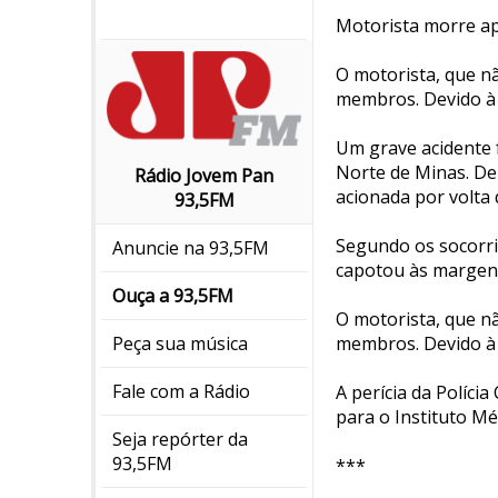
Motorista morre a
O motorista, que nã
membros. Devido à g
Um grave acidente 
Norte de Minas. De
Rádio Jovem Pan
acionada por volta 
93,5FM
Segundo os socorri
Anuncie na 93,5FM
capotou às margens
Ouça a 93,5FM
O motorista, que nã
Peça sua música
membros. Devido à g
Fale com a Rádio
A perícia da Polícia
para o Instituto Mé
Seja repórter da
93,5FM
***