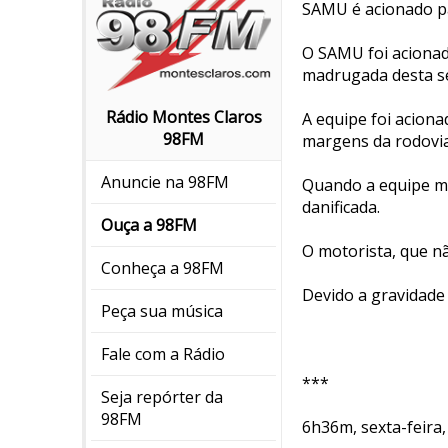
SAMU é acionado pa
O SAMU foi acionad
madrugada desta sex
Rádio Montes Claros
A equipe foi acion
98FM
margens da rodovia
Anuncie na 98FM
Quando a equipe mé
danificada.
Ouça a 98FM
O motorista, que n
Conheça a 98FM
Devido a gravidade 
Peça sua música
Fale com a Rádio
***
Seja repórter da
98FM
6h36m, sexta-feira,