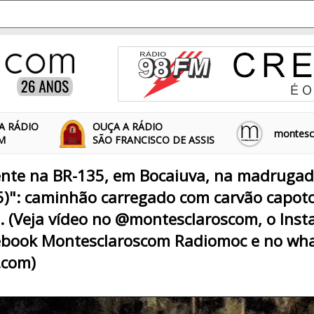
A RÁDIO
OUÇA A RÁDIO
montescl
FM
SÃO FRANCISCO DE ASSIS
dente na BR-135, em Bocaiuva, na madruga
15)": caminhão carregado com carvão capot
. (Veja vídeo no @montesclaroscom, o Ins
ebook Montesclaroscom Radiomoc e no wh
.com)