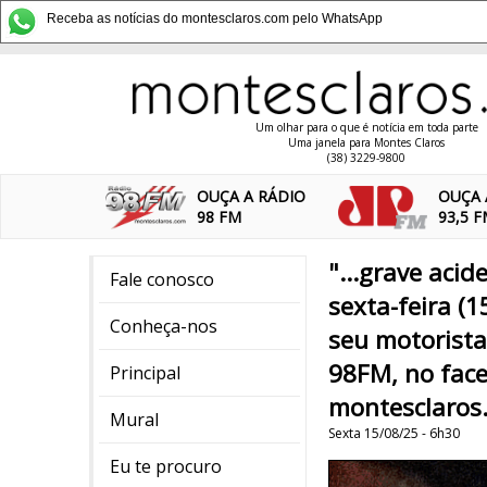
Receba as notícias do montesclaros.com pelo WhatsApp
Um olhar para o que é notícia em toda parte
Uma janela para Montes Claros
(38) 3229-9800
OUÇA A RÁDIO
OUÇA 
98 FM
93,5 
"...grave aci
Fale conosco
sexta-feira (
Conheça-nos
seu motorista
98FM, no fac
Principal
montesclaros
Mural
Sexta 15/08/25 - 6h30
Eu te procuro