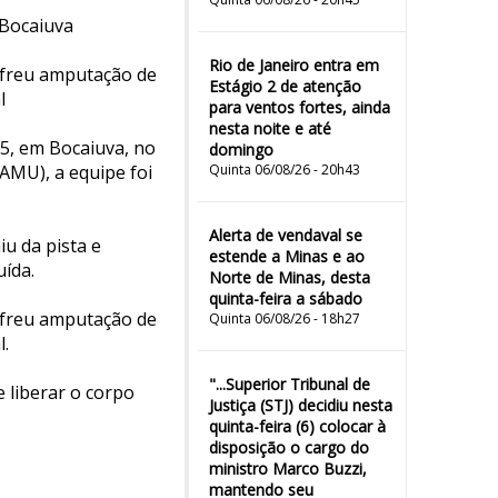
 Bocaiuva
Rio de Janeiro entra em
sofreu amputação de
Estágio 2 de atenção
l
para ventos fortes, ainda
nesta noite e até
35, em Bocaiuva, no
domingo
Quinta 06/08/26 - 20h43
AMU), a equipe foi
Alerta de vendaval se
u da pista e
estende a Minas e ao
uída.
Norte de Minas, desta
quinta-feira a sábado
sofreu amputação de
Quinta 06/08/26 - 18h27
l.
"...Superior Tribunal de
e liberar o corpo
Justiça (STJ) decidiu nesta
quinta-feira (6) colocar à
disposição o cargo do
ministro Marco Buzzi,
mantendo seu