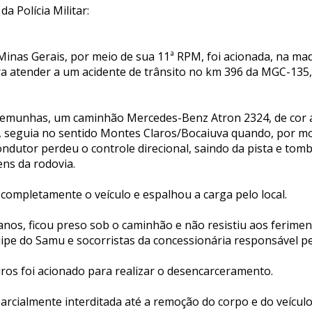
da Polícia Militar:
e Minas Gerais, por meio de sua 11ª RPM, foi acionada, na m
ara atender a um acidente de trânsito no km 396 da MGC-135,
temunhas, um caminhão Mercedes-Benz Atron 2324, de cor a
, seguia no sentido Montes Claros/Bocaiuva quando, por mo
ondutor perdeu o controle direcional, saindo da pista e t
ens da rodovia.
completamente o veículo e espalhou a carga pelo local.
anos, ficou preso sob o caminhão e não resistiu aos ferimen
ipe do Samu e socorristas da concessionária responsável pel
os foi acionado para realizar o desencarceramento.
rcialmente interditada até a remoção do corpo e do veículo