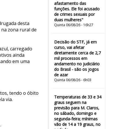
afastamento das
funções. Ele foi acusado
de crimes sexuais por
duas mulheres"
adrugada desta
Quinta 06/08/26 - 16h27
 na zona rural de
Decisão do STF, já em
curso, vai afetar
zul, carregado
diretamente cerca de 2,7
tivos ainda
mil processos em
ombando em uma
andamento no judiciário
do Brasil - são os jogos
de azar
Quinta 06/08/26 - 6h03
tos, tendo o óbito
Temperaturas de 33 e 34
a via.
graus seguem na
previsão para M. Claros,
no sábado, domingo e
segunda-feira; mínimas
vão de 14 a 19 graus, no
.