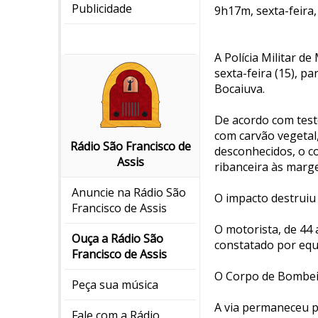
Publicidade
9h17m, sexta-feira, 
A Polícia Militar d
sexta-feira (15), p
Bocaiuva.
De acordo com tes
com carvão vegetal
Rádio São Francisco de
desconhecidos, o c
Assis
ribanceira às marg
Anuncie na Rádio São
O impacto destruiu 
Francisco de Assis
O motorista, de 44 
Ouça a Rádio São
constatado por equ
Francisco de Assis
O Corpo de Bombeir
Peça sua música
A via permaneceu pa
Fale com a Rádio