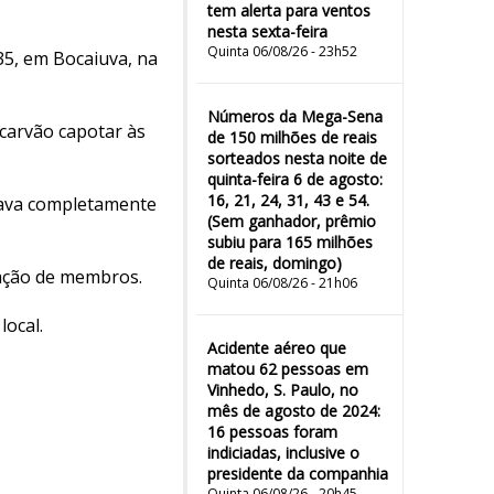
tem alerta para ventos
nesta sexta-feira
Quinta 06/08/26 - 23h52
5, em Bocaiuva, na
Números da Mega-Sena
carvão capotar às
de 150 milhões de reais
sorteados nesta noite de
quinta-feira 6 de agosto:
16, 21, 24, 31, 43 e 54.
tava completamente
(Sem ganhador, prêmio
subiu para 165 milhões
de reais, domingo)
tação de membros.
Quinta 06/08/26 - 21h06
local.
Acidente aéreo que
matou 62 pessoas em
Vinhedo, S. Paulo, no
mês de agosto de 2024:
16 pessoas foram
indiciadas, inclusive o
presidente da companhia
Quinta 06/08/26 - 20h45