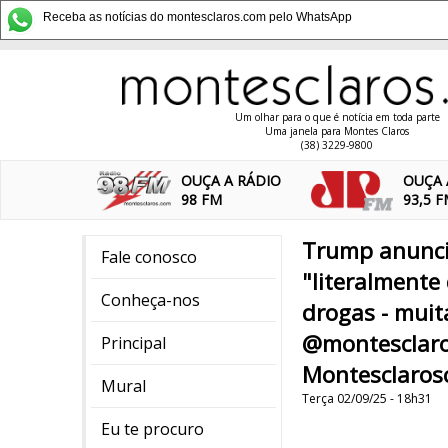
Receba as notícias do montesclaros.com pelo WhatsApp
Um olhar para o que é notícia em toda parte
Uma janela para Montes Claros
(38) 3229-9800
OUÇA A RÁDIO
OUÇA 
98 FM
93,5 
Trump anuncio
Fale conosco
"literalmente
Conheça-nos
drogas - muit
@montesclaro
Principal
Montesclaros
Mural
Terça 02/09/25 - 18h31
Eu te procuro