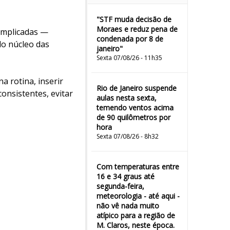
"STF muda decisão de
Moraes e reduz pena de
omplicadas —
condenada por 8 de
do núcleo das
janeiro"
Sexta 07/08/26 - 11h35
a rotina, inserir
Rio de Janeiro suspende
onsistentes, evitar
aulas nesta sexta,
temendo ventos acima
de 90 quilômetros por
hora
Sexta 07/08/26 - 8h32
Com temperaturas entre
16 e 34 graus até
segunda-feira,
meteorologia - até aqui -
não vê nada muito
atípico para a região de
M. Claros, neste época.