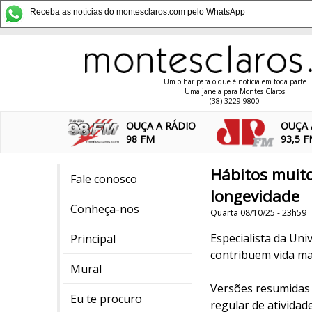
Receba as notícias do montesclaros.com pelo WhatsApp
Um olhar para o que é notícia em toda parte
Uma janela para Montes Claros
(38) 3229-9800
OUÇA A RÁDIO
OUÇA 
98 FM
93,5 
Hábitos muito
Fale conosco
longevidade
Conheça-nos
Quarta 08/10/25 - 23h59
Especialista da Un
Principal
contribuem vida ma
Mural
Versões resumidas 
Eu te procuro
regular de atividade