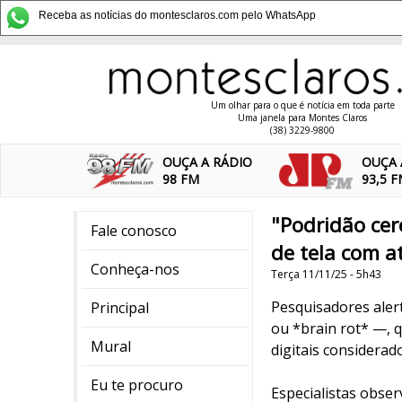
Receba as notícias do montesclaros.com pelo WhatsApp
Um olhar para o que é notícia em toda parte
Uma janela para Montes Claros
(38) 3229-9800
OUÇA A RÁDIO
OUÇA 
98 FM
93,5 
"Podridão cere
Fale conosco
de tela com at
Conheça-nos
Terça 11/11/25 - 5h43
Pesquisadores aler
Principal
ou *brain rot* —, q
Mural
digitais considerad
Eu te procuro
Especialistas obse