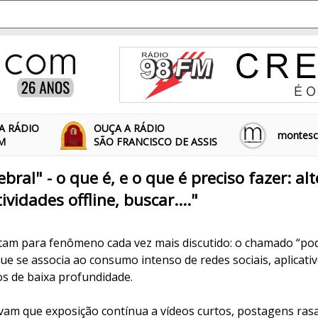
A RÁDIO
OUÇA A RÁDIO
montescl
FM
SÃO FRANCISCO DE ASSIS
bral" - o que é, e o que é preciso fazer: a
ividades offline, buscar...."
tam para fenômeno cada vez mais discutido: o chamado “po
ue se associa ao consumo intenso de redes sociais, aplicati
os de baixa profundidade.
rvam que exposição contínua a vídeos curtos, postagens ras