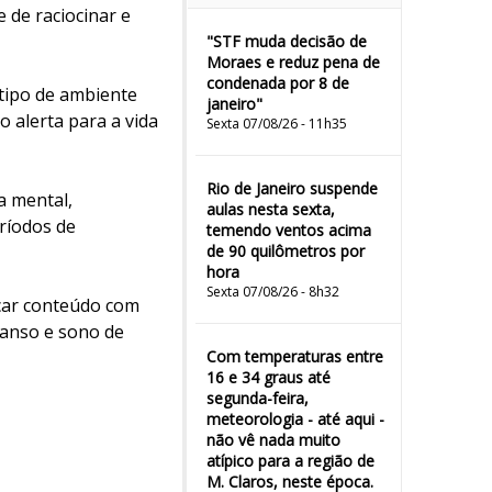
de raciocinar e
"STF muda decisão de
Moraes e reduz pena de
condenada por 8 de
 tipo de ambiente
janeiro"
 alerta para a vida
Sexta 07/08/26 - 11h35
Rio de Janeiro suspende
a mental,
aulas nesta sexta,
ríodos de
temendo ventos acima
de 90 quilômetros por
hora
Sexta 07/08/26 - 8h32
scar conteúdo com
scanso e sono de
Com temperaturas entre
16 e 34 graus até
segunda-feira,
meteorologia - até aqui -
não vê nada muito
atípico para a região de
M. Claros, neste época.