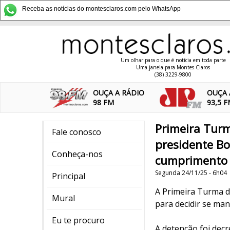
Receba as notícias do montesclaros.com pelo WhatsApp
Um olhar para o que é notícia em toda parte
Uma janela para Montes Claros
(38) 3229-9800
OUÇA A RÁDIO
OUÇA 
98 FM
93,5 
Primeira Turm
Fale conosco
presidente Bo
Conheça-nos
cumprimento
Segunda 24/11/25 - 6h04
Principal
A Primeira Turma d
Mural
para decidir se man
Eu te procuro
A detenção foi dec