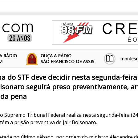
A RÁDIO
OUÇA A RÁDIO
montescl
FM
SÃO FRANCISCO DE ASSIS
a do STF deve decidir nesta segunda-feira 
lsonaro seguirá preso preventivamente, a
 da pena
o Supremo Tribunal Federal realiza nesta segunda-feira (24)
tém a prisão preventiva de Jair Bolsonaro.
retada no último sábado, por ordem do ministro Alexandre d