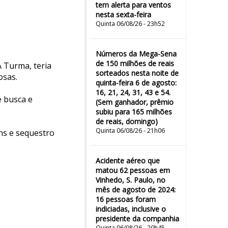
tem alerta para ventos
nesta sexta-feira
Quinta 06/08/26 - 23h52
Números da Mega-Sena
de 150 milhões de reais
A Turma, teria
sorteados nesta noite de
osas.
quinta-feira 6 de agosto:
16, 21, 24, 31, 43 e 54.
e busca e
(Sem ganhador, prêmio
subiu para 165 milhões
de reais, domingo)
Quinta 06/08/26 - 21h06
ns e sequestro
Acidente aéreo que
matou 62 pessoas em
Vinhedo, S. Paulo, no
mês de agosto de 2024:
16 pessoas foram
indiciadas, inclusive o
presidente da companhia
Quinta 06/08/26 - 20h45