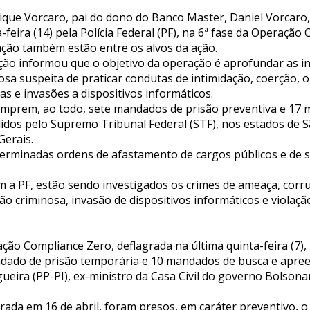
que Vorcaro, pai do dono do Banco Master, Daniel Vorcaro,
feira (14) pela Polícia Federal (PF), na 6ª fase da Operação
ção também estão entre os alvos da ação.
ção informou que o objetivo da operação é aprofundar as i
sa suspeita de praticar condutas de intimidação, coerção, 
as e invasões a dispositivos informáticos.
 cumprem, ao todo, sete mandados de prisão preventiva e 17
idos pelo Supremo Tribunal Federal (STF), nos estados de S
Gerais.
rminadas ordens de afastamento de cargos públicos e de s
m a PF, estão sendo investigados os crimes de ameaça, corr
ão criminosa, invasão de dispositivos informáticos e violação
ção Compliance Zero, deflagrada na última quinta-feira (7), p
ado de prisão temporária e 10 mandados de busca e apree
eira (PP-PI), ex-ministro da Casa Civil do governo Bolsonar
agrada em 16 de abril, foram presos, em caráter preventivo, 