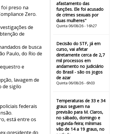
afastamento das
 foi preso na
funções. Ele foi acusado
 Compliance Zero.
de crimes sexuais por
duas mulheres"
Quinta 06/08/26 - 16h27
nvestigações de
obtenção de
Decisão do STF, já em
 mandados de busca
curso, vai afetar
ão Paulo, do Rio de
diretamente cerca de 2,7
mil processos em
equestro e
andamento no judiciário
do Brasil - são os jogos
de azar
upção, lavagem de
Quinta 06/08/26 - 6h03
 de sigilo
Temperaturas de 33 e 34
oliciais federais
graus seguem na
previsão para M. Claros,
nsão.
no sábado, domingo e
o, está entre os
segunda-feira; mínimas
vão de 14 a 19 graus, no
o ex-presidente do