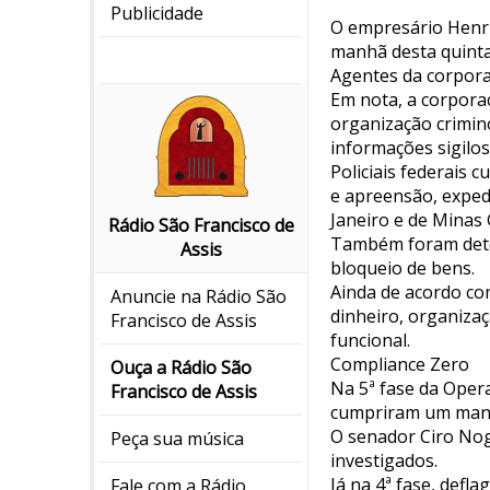
Publicidade
O empresário Henri
manhã desta quinta-
Agentes da corpora
Em nota, a corpora
organização crimino
informações sigilos
Policiais federais
e apreensão, exped
Janeiro e de Minas 
Rádio São Francisco de
Também foram dete
Assis
bloqueio de bens.
Ainda de acordo co
Anuncie na Rádio São
dinheiro, organizaç
Francisco de Assis
funcional.
Compliance Zero
Ouça a Rádio São
Na 5ª fase da Opera
Francisco de Assis
cumpriram um mand
O senador Ciro Nogu
Peça sua música
investigados.
Já na 4ª fase, defl
Fale com a Rádio