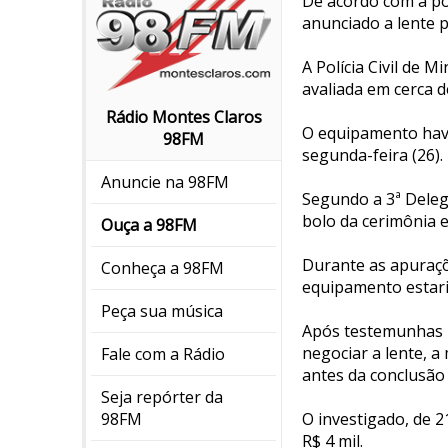
De acordo com a pol
anunciado a lente pe
A Polícia Civil de 
avaliada em cerca 
Rádio Montes Claros
O equipamento havi
98FM
segunda-feira (26).
Anuncie na 98FM
Segundo a 3ª Delega
bolo da cerimônia e
Ouça a 98FM
Durante as apuraçõ
Conheça a 98FM
equipamento estari
Peça sua música
Após testemunhas r
negociar a lente, a
Fale com a Rádio
antes da conclusão
Seja repórter da
O investigado, de 2
98FM
R$ 4 mil.