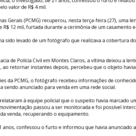
ícia, o investigado, de 21 anos, confessou o furto e relatou
lo valor de R$ 4 mil.
Minas Gerais (PCMG) recuperou, nesta terça-feira (27), uma le
de R$ 12 mil, furtada durante a cerimônia de um casamento 
a sido levado de um fotógrafo que realizava a cobertura d
cia de Polícia Civil em Montes Claros, a vítima deixou a len
, ao retornar instantes depois, percebeu que o objeto havia
es da PCMG, o fotógrafo recebeu informações de conhecido
a sendo anunciado para venda em uma rede social.
elataram à equipe policial que o suspeito havia marcado u
 movimentação passou a ser monitorada e foi possível inter
 da venda, recuperando o equipamento.
1 anos, confessou o furto e informou que havia anunciado a 