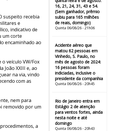
quinta-feira 6 de agosto:
16, 21, 24, 31, 43 e 54.
(Sem ganhador, prêmio
O suspeito recebia
subiu para 165 milhões
litares e
de reais, domingo)
Quinta 06/08/26 - 21h06
ico, indicativo de
u um corte
ndo encaminhado ao
Acidente aéreo que
matou 62 pessoas em
Vinhedo, S. Paulo, no
e o veículo VW/Fox
mês de agosto de 2024:
16 pessoas foram
 João XXIII e, ao
indiciadas, inclusive o
uear na via, vindo
presidente da companhia
necendo com as
Quinta 06/08/26 - 20h45
ente, nem para
Rio de Janeiro entra em
foi removido por um
Estágio 2 de atenção
para ventos fortes, ainda
nesta noite e até
domingo
s procedimentos, a
Quinta 06/08/26 - 20h43