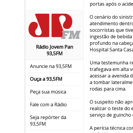
portas após o acide
O cenário do sinis
atendimento dentro
socorristas que tiv
ingestão de bebida 
profundo na cabeça
Rádio Jovem Pan
Hospital Santa Casa
93,5FM
Uma testemunha rel
Anuncie na 93,5FM
trafegava em alta v
acessar a avenida d
Ouça a 93,5FM
a tombar lateralme
rodas para cima.
Peça sua música
O suspeito não apr
Fale com a Rádio
realizar o teste do
serviço de guincho 
Seja repórter da
93,5FM
A perícia técnica c