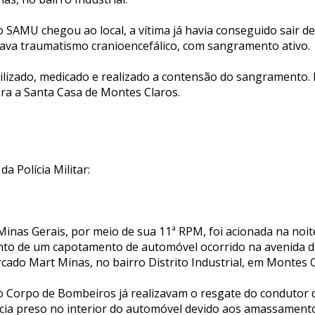
SAMU chegou ao local, a vítima já havia conseguido sair de 
va traumatismo cranioencefálico, com sangramento ativo.
ilizado, medicado e realizado a contensão do sangramento. 
ra a Santa Casa de Montes Claros.
da Polícia Militar:
e Minas Gerais, por meio de sua 11ª RPM, foi acionada na noit
nto de um capotamento de automóvel ocorrido na avenida d
cado Mart Minas, no bairro Distrito Industrial, em Montes C
o Corpo de Bombeiros já realizavam o resgate do condutor d
ia preso no interior do automóvel devido aos amassament