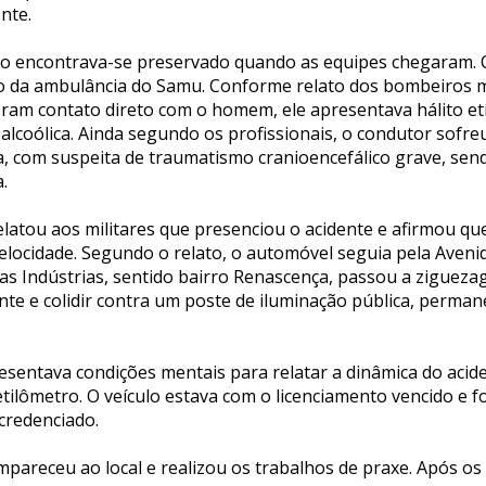
nte.
tro encontrava-se preservado quando as equipes chegaram. 
 da ambulância do Samu. Conforme relato dos bombeiros mi
eram contato direto com o homem, ele apresentava hálito etíl
alcoólica. Ainda segundo os profissionais, o condutor sofre
, com suspeita de traumatismo cranioencefálico grave, se
.
atou aos militares que presenciou o acidente e afirmou qu
elocidade. Segundo o relato, o automóvel seguia pela Avenida
as Indústrias, sentido bairro Renascença, passou a ziguezag
nte e colidir contra um poste de iluminação pública, perma
esentava condições mentais para relatar a dinâmica do acid
 etilômetro. O veículo estava com o licenciamento vencido e 
credenciado.
ompareceu ao local e realizou os trabalhos de praxe. Após o