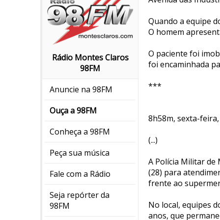
Quando a equipe do 
O homem apresenta
O paciente foi imob
Rádio Montes Claros
foi encaminhada pa
98FM
***
Anuncie na 98FM
Ouça a 98FM
8h58m, sexta-feira, 
Conheça a 98FM
(...)
Peça sua música
A Polícia Militar d
(28) para atendime
Fale com a Rádio
frente ao supermer
Seja repórter da
No local, equipes d
98FM
anos, que permanec