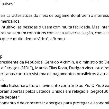
 países.”
uais características do meio de pagamento atraem o interess
americanos.
 intuitivo, as pessoas o usam com muita facilidade. Mas inte
lares se sentem contrários com essa universalização, com e
que é muito democrático”, afirmou.
mp
presidente da República, Geraldo Alckmin, e o ministro do 
 e Serviços (MDIC), Márcio Elias Rosa, Durigan vinculou dir
ricanas contra o sistema de pagamentos brasileiros à atua
or.
mília Bolsonaro faz o movimento contrário ao Pix. O Pix é e
foram abertas pelos Estados Unidos em relação à [Seção] 30
 de debate.”
 momento é de concentrar energias para proteger a econom