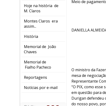
Meio de pagamento 
Hoje na história de
M. Claros
Montes Claros era
assim...
DANIELLA ALMEIDA
História
Memorial de João
Chaves
Memorial de
Fialho Pacheco
O ministro da Fazen
mesa de negociação
Reportagens
Representante Come
“O PIX, como esse 
Notícias por e-mail
em questão para de
Durigan defendeu o
do nosso povo, porq