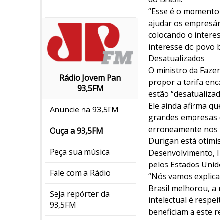
“Esse é o momento d
ajudar os empresár
colocando o interes
interesse do povo 
Desatualizados
O ministro da Faze
Rádio Jovem Pan
propor a tarifa enc
93,5FM
estão “desatualiza
Ele ainda afirma qu
Anuncie na 93,5FM
grandes empresas d
erroneamente nos i
Ouça a 93,5FM
Durigan está otimis
Peça sua música
Desenvolvimento, In
pelos Estados Unido
Fale com a Rádio
“Nós vamos explica
Brasil melhorou, a 
Seja repórter da
intelectual é respe
93,5FM
beneficiam a este r