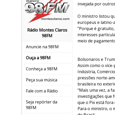
invejada por outros
O ministro listou q
europeus e latino-
“Porque é gratuito,
Rádio Montes Claros
interesses particu
98FM
meio de pagamento 
Anuncie na 98FM
Ouça a 98FM
Bolsonaros e Tru
Assim como o vice-
Conheça a 98FM
Indústria, Comércio
pressões norte-ame
Peça sua música
brasileira no exteri
"Mais uma vez, a fa
Fale com a Rádio
investigações que 
Seja repórter da
que o Pix está fora
98FM
Para o ministro, o
do Brasil.