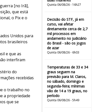
duas mulheres"
Quinta 06/08/26 - 16h27
guerra [no Irã],
sição, que está
onal, o Pix e o
Decisão do STF, já em
curso, vai afetar
diretamente cerca de 2,7
mil processos em
tados Unidos para
andamento no judiciário
tos brasileiros
do Brasil - são os jogos
de azar
Quinta 06/08/26 - 6h03
sil e que as
não interfiram
Temperaturas de 33 e 34
stério do
graus seguem na
previsão para M. Claros,
ormações recebidas
no sábado, domingo e
segunda-feira; mínimas
e o trabalho no
vão de 14 a 19 graus, no
ue a propriedade
período
Quinta 06/08/26 - 5h49
nos que se