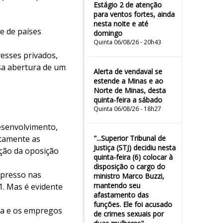
Estágio 2 de atenção
para ventos fortes, ainda
nesta noite e até
e de países
domingo
Quinta 06/08/26 - 20h43
resses privados,
ssa abertura de um
Alerta de vendaval se
estende a Minas e ao
Norte de Minas, desta
quinta-feira a sábado
Quinta 06/08/26 - 18h27
Desenvolvimento,
etamente as
"...Superior Tribunal de
Justiça (STJ) decidiu nesta
ção da oposição
quinta-feira (6) colocar à
disposição o cargo do
xpresso nas
ministro Marco Buzzi,
mantendo seu
1. Mas é evidente
afastamento das
funções. Ele foi acusado
ia e os empregos
de crimes sexuais por