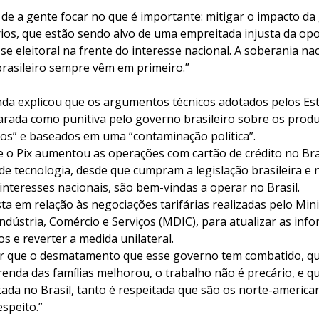
e a gente focar no que é importante: mitigar o impacto da 
ios, que estão sendo alvo de uma empreitada injusta da opo
se eleitoral na frente do interesse nacional. A soberania naci
brasileiro sempre vêm em primeiro.”
nda explicou que os argumentos técnicos adotados pelos Es
arada como punitiva pelo governo brasileiro sobre os produ
dos” e baseados em uma “contaminação política”.
e o Pix aumentou as operações com cartão de crédito no Bra
e tecnologia, desde que cumpram a legislação brasileira e 
nteresses nacionais, são bem-vindas a operar no Brasil.
ta em relação às negociações tarifárias realizadas pelo Mini
dústria, Comércio e Serviços (MDIC), para atualizar as inf
s e reverter a medida unilateral.
r que o desmatamento que esse governo tem combatido, qu
renda das famílias melhorou, o trabalho não é precário, e q
itada no Brasil, tanto é respeitada que são os norte-america
espeito.”