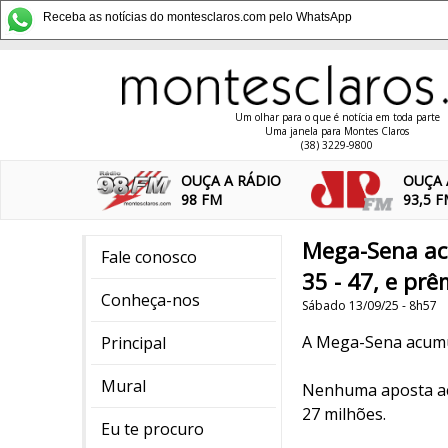
Receba as notícias do montesclaros.com pelo WhatsApp
Um olhar para o que é notícia em toda parte
Uma janela para Montes Claros
(38) 3229-9800
OUÇA A RÁDIO
OUÇA 
98 FM
93,5 
Mega-Sena acu
Fale conosco
35 - 47, e pr
Conheça-nos
Sábado 13/09/25 - 8h57
A Mega-Sena acumul
Principal
Mural
Nenhuma aposta ace
27 milhões.
Eu te procuro