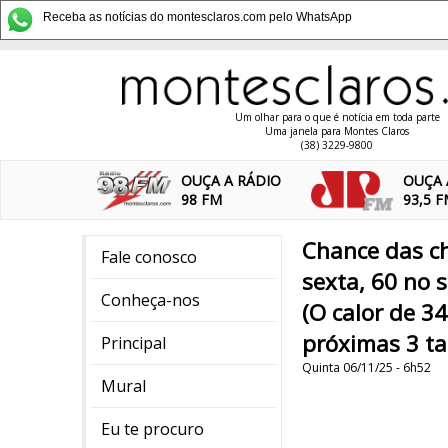
Receba as notícias do montesclaros.com pelo WhatsApp
Um olhar para o que é notícia em toda parte
Uma janela para Montes Claros
(38) 3229-9800
OUÇA A RÁDIO
OUÇA 
98 FM
93,5 
Chance das ch
Fale conosco
sexta, 60 no 
Conheça-nos
(O calor de 3
próximas 3 ta
Principal
Quinta 06/11/25 - 6h52
Mural
Eu te procuro